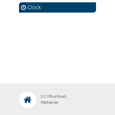
Clock
D.C Office Road ,
Nilphamari